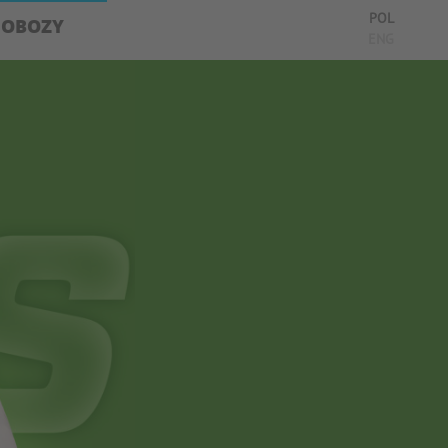
POL
OBOZY
ENG