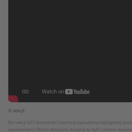
O sekcji:
Do sekcji AZS Koźmiński Szachy przyjmujemy najchętniej osob
reprezentanci Polski. Aktualna drużyna to byli i obecni repre