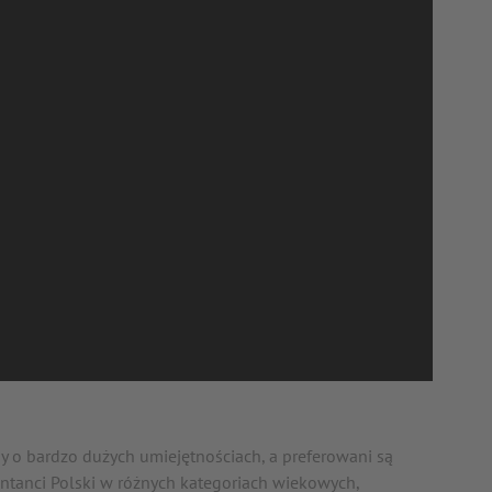
y o bardzo dużych umiejętnościach, a preferowani są
zentanci Polski w różnych kategoriach wiekowych,