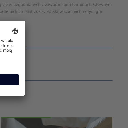
ają się w uzgadnianych z zawodnikami terminach. Głównym
Akademickich Mistrzostw Polski w szachach w tym gra
edu.pl