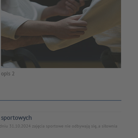
opis 2
ć sportowych
niu 31.10.2024 zajęcia sportowe nie odbywają się, a siłownia