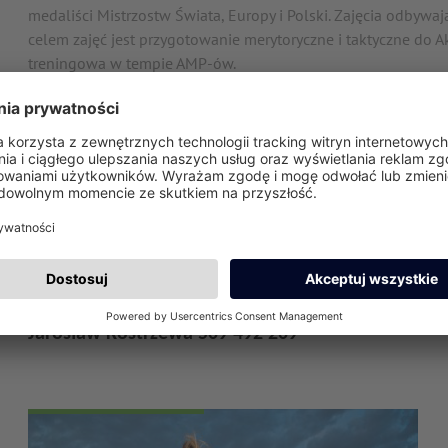
medaliści Mistrzostw Świata, Europy i Polski. Zajęcia odbyw
celem zajęć jest przygotowanie merytoryczne i taktyczne do 
treningowa w tempie AMP-ów.
Osoby o mniejszych umiejętnościach też są mile widziane.
TRENINGI:
kontakt z AZS Koźmiński, pok. D25 lub mail: azs@kozminski.
TRENER:
Jarosław Kostrzewa 509 492 209